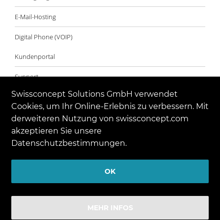
E-Mail-Hosting
Digital Phone (VOIP)
Kundenportal
Support
Swissconcept Solutions GmbH verwendet
Suchen
Cookies, um Ihr Online-Erlebnis zu verbessern. Mit
Webmail
derweiteren Nutzung von swissconcept.com
akzeptieren Sie unsere
Datenschutzbestimmungen.
OK
MEHR INFOS